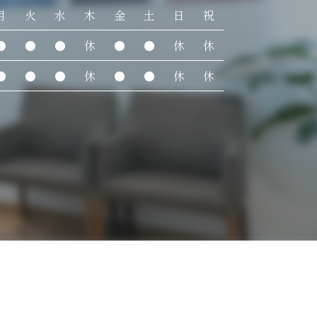
月
火
水
木
金
土
日
祝
●
●
●
休
●
●
休
休
●
●
●
休
●
●
休
休