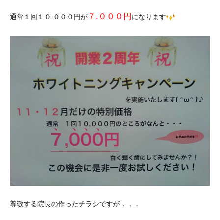
７.０００円
通常１回１０.０００円が
になります
尊敬する院長の作ったチラシですが．．．