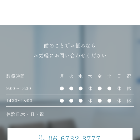
歯のことでお悩みなら
お気軽にお問い合わせください
診療時間
月
火
水
木
金
土
日
祝
9:00〜13:00
●
●
●
休
●
●
休
休
14:30~18:00
●
●
●
休
●
●
休
休
休診日:木・日・祝
06-6732-3777