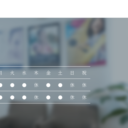
月
火
水
木
金
土
日
祝
●
●
●
休
●
●
休
休
●
●
●
休
●
●
休
休