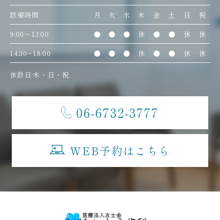
診療時間
月
火
水
木
金
土
日
祝
9:00〜13:00
●
●
●
休
●
●
休
休
14:30~18:00
●
●
●
休
●
●
休
休
休診日:木・日・祝
06-6732-3777
WEB予約はこちら