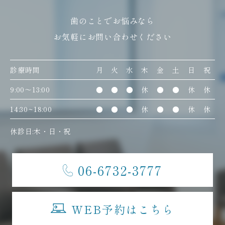
歯のことでお悩みなら
お気軽にお問い合わせください
診療時間
月
火
水
木
金
土
日
祝
9:00〜13:00
●
●
●
休
●
●
休
休
14:30~18:00
●
●
●
休
●
●
休
休
休診日:木・日・祝
06-6732-3777
WEB予約はこちら