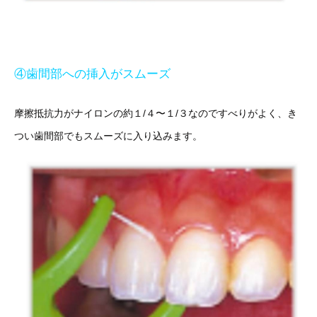
④歯間部への挿入がスムーズ
摩擦抵抗力がナイロンの約１/４〜１/３なのですべりがよく、き
つい歯間部でもスムーズに入り込みます。