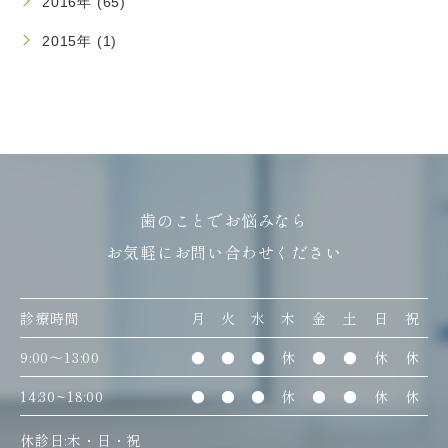
2016年 (65)
2015年 (1)
歯のことでお悩みなら
お気軽にお問い合わせください
診療時間
月
火
水
木
金
土
日
祝
9:00〜13:00
●
●
●
休
●
●
休
休
14:30~18:00
●
●
●
休
●
●
休
休
休診日:木・日・祝