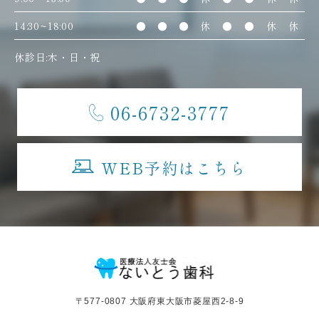
14:30~18:00
●
●
●
休
●
●
休
休
休診日:木・日・祝
06-6732-3777
WEB予約はこちら
〒577-0807 大阪府東大阪市菱屋西2-8-9