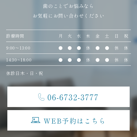
歯のことでお悩みなら
お気軽にお問い合わせください
診療時間
月
火
水
木
金
土
日
祝
9:00〜13:00
●
●
●
休
●
●
休
休
14:30~18:00
●
●
●
休
●
●
休
休
休診日:木・日・祝
06-6732-3777
WEB予約はこちら