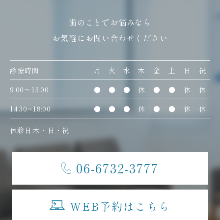
歯のことでお悩みなら
お気軽にお問い合わせください
診療時間
月
火
水
木
金
土
日
祝
9:00〜13:00
●
●
●
休
●
●
休
休
14:30~18:00
●
●
●
休
●
●
休
休
休診日:木・日・祝
06-6732-3777
WEB予約はこちら