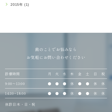
2015年 (1)
歯のことでお悩みなら
お気軽にお問い合わせください
診療時間
月
火
水
木
金
土
日
祝
9:00〜13:00
●
●
●
休
●
●
休
休
14:30~18:00
●
●
●
休
●
●
休
休
休診日:木・日・祝