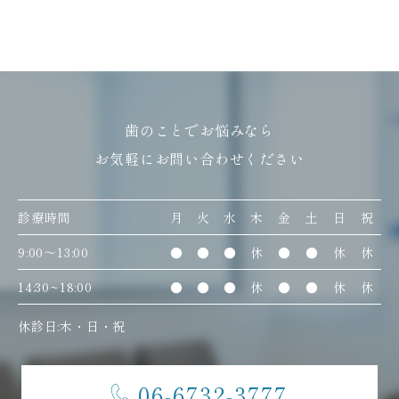
歯のことでお悩みなら
お気軽にお問い合わせください
診療時間
月
火
水
木
金
土
日
祝
9:00〜13:00
●
●
●
休
●
●
休
休
14:30~18:00
●
●
●
休
●
●
休
休
休診日:木・日・祝
06-6732-3777