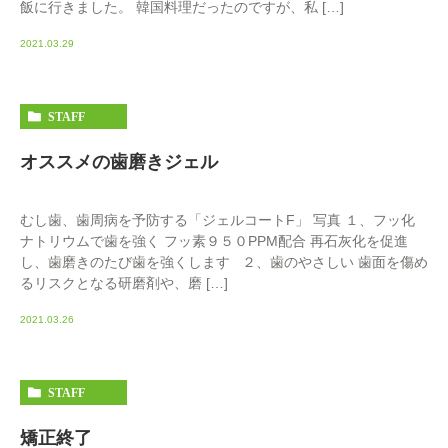
飯に行きました。 韓国料理だったのですが、私 […]
2021.03.29
STAFF
オススメの歯磨きジェル
むし歯、歯周病を予防する「ジェルコートF」 写真 １、フッ化
ナトリウムで歯を強く フッ素９５０PPM配合 再石灰化を促進
し、歯磨きのたび歯を強くします ２、歯のやさしい 歯面を傷め
るリスクとなる研磨剤や、磨 […]
2021.03.26
STAFF
矯正終了