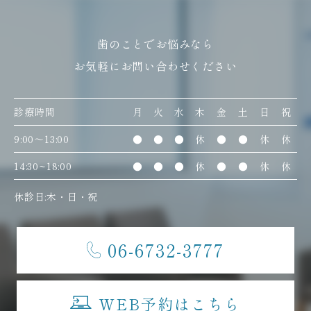
歯のことでお悩みなら
お気軽にお問い合わせください
診療時間
月
火
水
木
金
土
日
祝
9:00〜13:00
●
●
●
休
●
●
休
休
14:30~18:00
●
●
●
休
●
●
休
休
休診日:木・日・祝
06-6732-3777
WEB予約はこちら