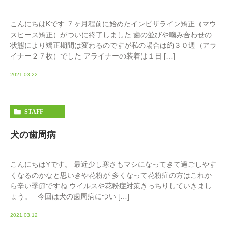
こんにちはKです ７ヶ月程前に始めたインビザライン矯正（マウ
スピース矯正）がついに終了しました 歯の並びや噛み合わせの
状態により矯正期間は変わるのですが私の場合は約３０週（アラ
イナー２７枚）でした アライナーの装着は１日 […]
2021.03.22
STAFF
犬の歯周病
こんにちはYです。 最近少し寒さもマシになってきて過ごしやす
くなるのかなと思いきや花粉が 多くなって花粉症の方はこれか
ら辛い季節ですね ウイルスや花粉症対策きっちりしていきまし
ょう。 今回は犬の歯周病につい […]
2021.03.12